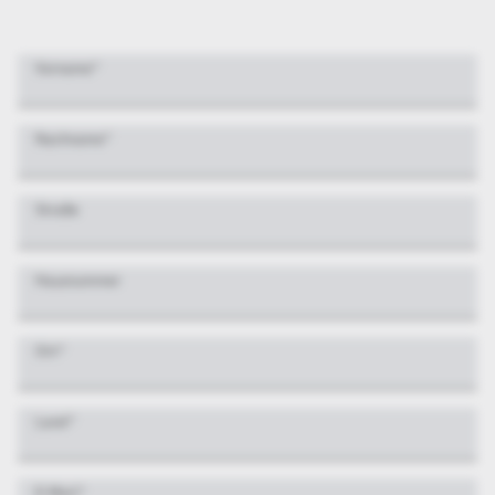
Vorname
*
Nachname
*
Straße
Hausnummer
Ort
*
Land
*
E-Mail
*