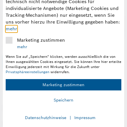
technisch nicht notwendige Cookies für
individualisierte Angebote (Marketing Cookies und
Tracking-Mechanismen) nur eingesetzt, wenn Sie
uns vorher hierzu Ihre Einwilligung gegeben haben:
mehr
Bitte tragen Sie die oben dargestellten Zeichen in das Feld ein.
Marketing zustimmen
mehr
* Bitte füllen Sie die Pflichtfelder aus.
Wenn Sie auf „Speichern“ klicken, werden ausschließlich die von
Ihnen ausgewählten Cookies eingesetzt.
Sie können Ihre hier erteilte
Einwilligung jederzeit mit Wirkung für die Zukunft unter
Privatsphäreeinstellungen
widerrufen.
Marketing zustimmen
Speichern
So finden Sie uns
Datenschutzhinweise
Impressum
Robert Bosch Wohnungsgesellschaft