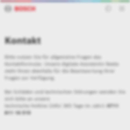
Kontakt
Bitte nutzen Sie für allgemeine Fragen das
Kontaktformular. Unsere digitale Assistentin Neela
steht Ihnen ebenfalls für die Beantwortung Ihrer
Fragen zur Verfügung.
Bei Schäden und technischen Störungen wenden Sie
sich bitte an unsere
technische Hotline (24h/ 365 Tage im Jahr):
0711
811 16 515